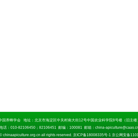
中国养蜂学会 地址：北京市海淀区中关村南大街12号中国农业科学院8号楼（旧主楼）
电话：010-82106450；82106451 邮编：100081 邮箱：china-apiculture@caas.c
© chinaapiculture.org.cn all rights reserved.
京ICP备18008335号-1
京公网安备11010