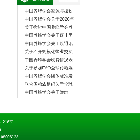
中国养蜂学会蜜源与授粉
专业委员会第20次蜜蜂授
中国养蜂学会关于2026年
粉学术交流会暨向日葵授
学术年会的预通知
关于撤销中国养蜂学会养
粉现场观摩会通知 （第二
蜂者专业委员会的公告
中国养蜂学会关于废止团
轮）
体标准《成熟蜂蜜》的公
中国养蜂学会关于以通讯
告
方式召开第九届第四次理
关于召开规模化蜂业交流
事会的通知
观摩会的通知
中国养蜂学会收费情况表
关于参加FAO全球传粉媒
介平台研讨会的通知
中国养蜂学会团体标准发
布公告
联合国粮农组织关于全球
传粉媒介平台研讨会的通
中国养蜂学会关于缴纳
知
2026年会费的通知
216室
n
8006128