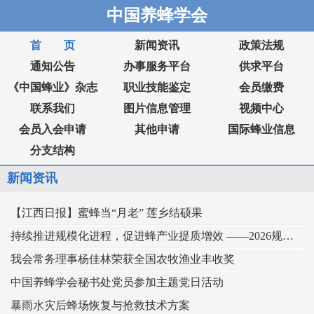
中国养蜂学会
首 页
新闻资讯
政策法规
通知公告
办事服务平台
供求平台
《中国蜂业》杂志
职业技能鉴定
会员缴费
联系我们
图片信息管理
视频中心
会员入会申请
其他申请
国际蜂业信息
分支结构
新闻资讯
【江西日报】蜜蜂当“月老” 莲乡结硕果
持续推进规模化进程，促进蜂产业提质增效 ——2026规模化蜂业交流观摩会在新疆举行
我会常务理事杨佳林荣获全国农牧渔业丰收奖
中国养蜂学会秘书处党员参加主题党日活动
暴雨水灾后蜂场恢复与抢救技术方案