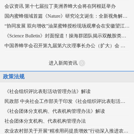
会议资讯 第十七届拉丁美洲养蜂大会将在阿根廷举办
国内蜜蜂领域首篇《Nature》研究论文诞生：全新视角解读蜂王发育的“建筑密码”
“协同发展 双向增收”油菜蜜蜂授粉现场观摩会在安徽望江举办
《Science Bulletin》封面报道！操海群团队揭示双酰胺类杀虫剂影响蜜蜂蜂王生殖
中国养蜂学会召开第九届第六次理事长办公（扩大）会 锚定“十五五” 谋划蜂业高质量发展
进入新闻资讯
政策法规
《社会组织评比表彰活动管理办法》解读
民政部 中央社会工作部关于印发《社会组织评比表彰活动管理办法》的通知
《社会团体分支机构、代表机构管理办法》解读
社会团体分支机构、代表机构管理办法
农业农村部关于开展“精准用药提质增效”行动深入推进农药科学安全使用工作的指导意见