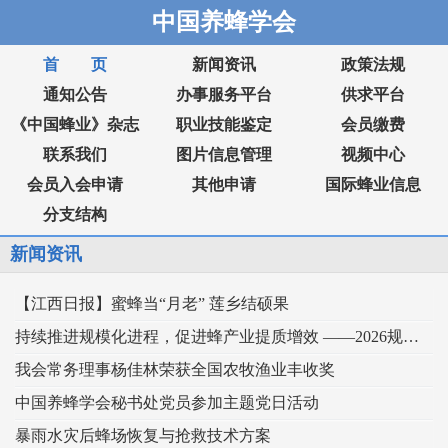
中国养蜂学会
首 页
新闻资讯
政策法规
通知公告
办事服务平台
供求平台
《中国蜂业》杂志
职业技能鉴定
会员缴费
联系我们
图片信息管理
视频中心
会员入会申请
其他申请
国际蜂业信息
分支结构
新闻资讯
【江西日报】蜜蜂当“月老” 莲乡结硕果
持续推进规模化进程，促进蜂产业提质增效 ——2026规模化蜂业交流观摩会在新疆举行
我会常务理事杨佳林荣获全国农牧渔业丰收奖
中国养蜂学会秘书处党员参加主题党日活动
暴雨水灾后蜂场恢复与抢救技术方案