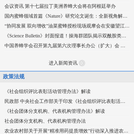
会议资讯 第十七届拉丁美洲养蜂大会将在阿根廷举办
国内蜜蜂领域首篇《Nature》研究论文诞生：全新视角解读蜂王发育的“建筑密码”
“协同发展 双向增收”油菜蜜蜂授粉现场观摩会在安徽望江举办
《Science Bulletin》封面报道！操海群团队揭示双酰胺类杀虫剂影响蜜蜂蜂王生殖
中国养蜂学会召开第九届第六次理事长办公（扩大）会 锚定“十五五” 谋划蜂业高质量发展
进入新闻资讯
政策法规
《社会组织评比表彰活动管理办法》解读
民政部 中央社会工作部关于印发《社会组织评比表彰活动管理办法》的通知
《社会团体分支机构、代表机构管理办法》解读
社会团体分支机构、代表机构管理办法
农业农村部关于开展“精准用药提质增效”行动深入推进农药科学安全使用工作的指导意见