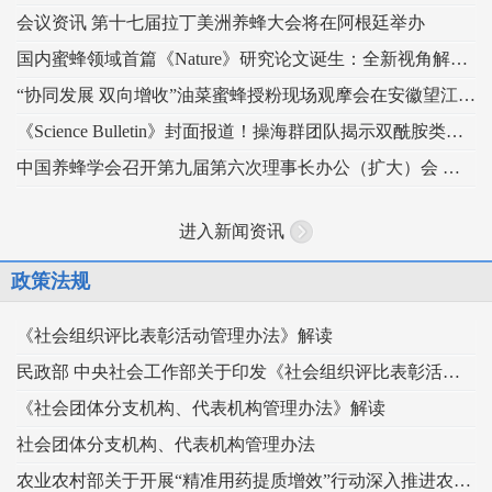
会议资讯 第十七届拉丁美洲养蜂大会将在阿根廷举办
国内蜜蜂领域首篇《Nature》研究论文诞生：全新视角解读蜂王发育的“建筑密码”
“协同发展 双向增收”油菜蜜蜂授粉现场观摩会在安徽望江举办
《Science Bulletin》封面报道！操海群团队揭示双酰胺类杀虫剂影响蜜蜂蜂王生殖
中国养蜂学会召开第九届第六次理事长办公（扩大）会 锚定“十五五” 谋划蜂业高质量发展
进入新闻资讯
政策法规
《社会组织评比表彰活动管理办法》解读
民政部 中央社会工作部关于印发《社会组织评比表彰活动管理办法》的通知
《社会团体分支机构、代表机构管理办法》解读
社会团体分支机构、代表机构管理办法
农业农村部关于开展“精准用药提质增效”行动深入推进农药科学安全使用工作的指导意见