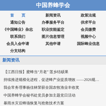
中国养蜂学会
首 页
新闻资讯
政策法规
通知公告
办事服务平台
供求平台
《中国蜂业》杂志
职业技能鉴定
会员缴费
联系我们
图片信息管理
视频中心
会员入会申请
其他申请
国际蜂业信息
分支结构
新闻资讯
【江西日报】蜜蜂当“月老” 莲乡结硕果
持续推进规模化进程，促进蜂产业提质增效 ——2026规模化蜂业交流观摩会在新疆举行
我会常务理事杨佳林荣获全国农牧渔业丰收奖
中国养蜂学会秘书处党员参加主题党日活动
暴雨水灾后蜂场恢复与抢救技术方案