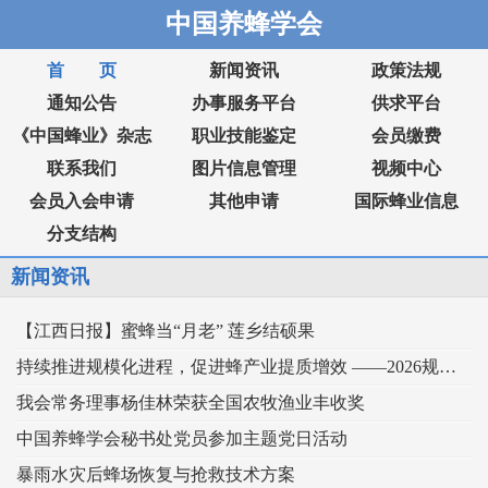
中国养蜂学会
首 页
新闻资讯
政策法规
通知公告
办事服务平台
供求平台
《中国蜂业》杂志
职业技能鉴定
会员缴费
联系我们
图片信息管理
视频中心
会员入会申请
其他申请
国际蜂业信息
分支结构
新闻资讯
【江西日报】蜜蜂当“月老” 莲乡结硕果
持续推进规模化进程，促进蜂产业提质增效 ——2026规模化蜂业交流观摩会在新疆举行
我会常务理事杨佳林荣获全国农牧渔业丰收奖
中国养蜂学会秘书处党员参加主题党日活动
暴雨水灾后蜂场恢复与抢救技术方案