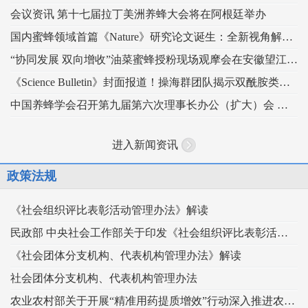
会议资讯 第十七届拉丁美洲养蜂大会将在阿根廷举办
国内蜜蜂领域首篇《Nature》研究论文诞生：全新视角解读蜂王发育的“建筑密码”
“协同发展 双向增收”油菜蜜蜂授粉现场观摩会在安徽望江举办
《Science Bulletin》封面报道！操海群团队揭示双酰胺类杀虫剂影响蜜蜂蜂王生殖
中国养蜂学会召开第九届第六次理事长办公（扩大）会 锚定“十五五” 谋划蜂业高质量发展
进入新闻资讯
政策法规
《社会组织评比表彰活动管理办法》解读
民政部 中央社会工作部关于印发《社会组织评比表彰活动管理办法》的通知
《社会团体分支机构、代表机构管理办法》解读
社会团体分支机构、代表机构管理办法
农业农村部关于开展“精准用药提质增效”行动深入推进农药科学安全使用工作的指导意见