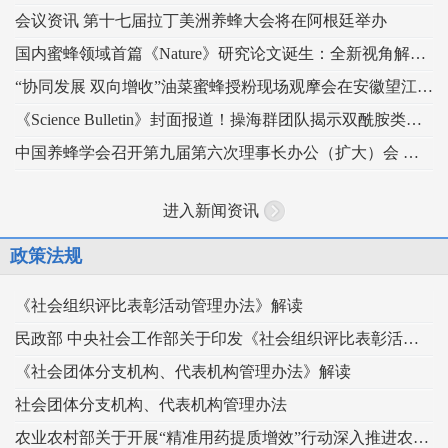
会议资讯 第十七届拉丁美洲养蜂大会将在阿根廷举办
国内蜜蜂领域首篇《Nature》研究论文诞生：全新视角解读蜂王发育的“建筑密码”
“协同发展 双向增收”油菜蜜蜂授粉现场观摩会在安徽望江举办
《Science Bulletin》封面报道！操海群团队揭示双酰胺类杀虫剂影响蜜蜂蜂王生殖
中国养蜂学会召开第九届第六次理事长办公（扩大）会 锚定“十五五” 谋划蜂业高质量发展
进入新闻资讯
政策法规
《社会组织评比表彰活动管理办法》解读
民政部 中央社会工作部关于印发《社会组织评比表彰活动管理办法》的通知
《社会团体分支机构、代表机构管理办法》解读
社会团体分支机构、代表机构管理办法
农业农村部关于开展“精准用药提质增效”行动深入推进农药科学安全使用工作的指导意见