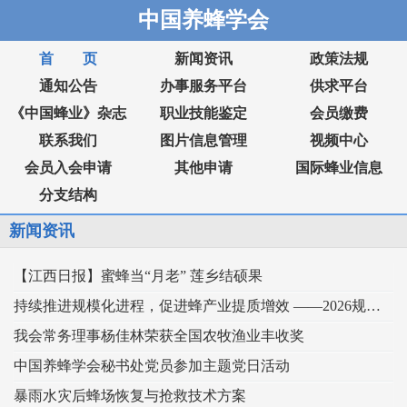
中国养蜂学会
首 页
新闻资讯
政策法规
通知公告
办事服务平台
供求平台
《中国蜂业》杂志
职业技能鉴定
会员缴费
联系我们
图片信息管理
视频中心
会员入会申请
其他申请
国际蜂业信息
分支结构
新闻资讯
【江西日报】蜜蜂当“月老” 莲乡结硕果
持续推进规模化进程，促进蜂产业提质增效 ——2026规模化蜂业交流观摩会在新疆举行
我会常务理事杨佳林荣获全国农牧渔业丰收奖
中国养蜂学会秘书处党员参加主题党日活动
暴雨水灾后蜂场恢复与抢救技术方案