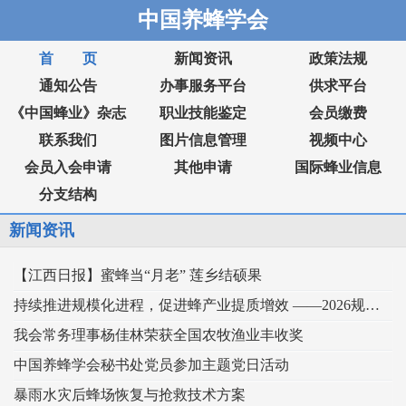
中国养蜂学会
首 页
新闻资讯
政策法规
通知公告
办事服务平台
供求平台
《中国蜂业》杂志
职业技能鉴定
会员缴费
联系我们
图片信息管理
视频中心
会员入会申请
其他申请
国际蜂业信息
分支结构
新闻资讯
【江西日报】蜜蜂当“月老” 莲乡结硕果
持续推进规模化进程，促进蜂产业提质增效 ——2026规模化蜂业交流观摩会在新疆举行
我会常务理事杨佳林荣获全国农牧渔业丰收奖
中国养蜂学会秘书处党员参加主题党日活动
暴雨水灾后蜂场恢复与抢救技术方案