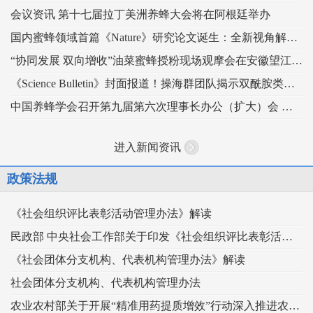
会议资讯 第十七届拉丁美洲养蜂大会将在阿根廷举办
国内蜜蜂领域首篇《Nature》研究论文诞生：全新视角解读蜂王发育的“建筑密码”
“协同发展 双向增收”油菜蜜蜂授粉现场观摩会在安徽望江举办
《Science Bulletin》封面报道！操海群团队揭示双酰胺类杀虫剂影响蜜蜂蜂王生殖
中国养蜂学会召开第九届第六次理事长办公（扩大）会 锚定“十五五” 谋划蜂业高质量发展
进入新闻资讯
政策法规
《社会组织评比表彰活动管理办法》解读
民政部 中央社会工作部关于印发《社会组织评比表彰活动管理办法》的通知
《社会团体分支机构、代表机构管理办法》解读
社会团体分支机构、代表机构管理办法
农业农村部关于开展“精准用药提质增效”行动深入推进农药科学安全使用工作的指导意见